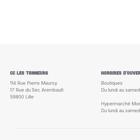
ACTUS & BONS P
RECEVOIR LA NEWSLETTER
CC Les Tanneurs
Horaires d'ouve
114 Rue Pierre Mauroy
Boutiques
17 Rue du Sec Arembault
Du lundi au samed
59800 Lille
Hypermarché Mon
Du lundi au samed